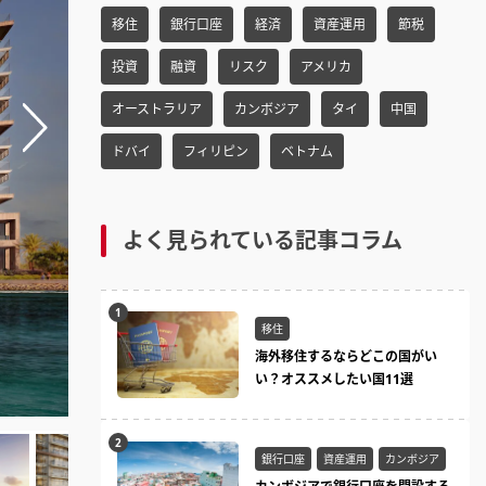
h
移住
銀行口座
経済
資産運用
節税
f
o
投資
融資
リスク
アメリカ
r:
オーストラリア
カンボジア
タイ
中国
ドバイ
フィリピン
ベトナム
よく見られている記事コラム
移住
海外移住するならどこの国がい
い？オススメしたい国11選
銀行口座
資産運用
カンボジア