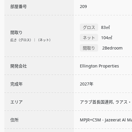
部屋番号
209
グロス
83㎡
間取り
ネット
104㎡
広さ（グロス）｜（ネット）
間取り
2Bedroom
開発会社
Ellington Properties
完成年
2027年
エリア
アラブ首長国連邦, ラアス
住所
MPJR+C5M - Jazeerat Al