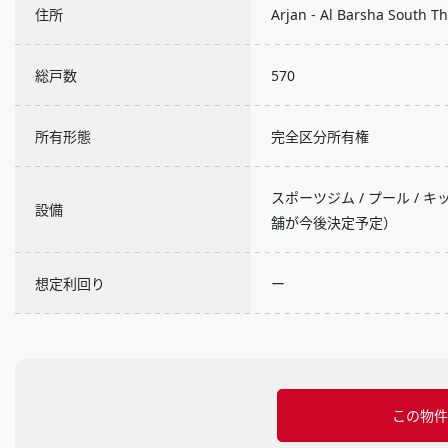
住所
Arjan - Al Barsha South
総戸数
570
所有形態
完全区分所有権
スポーツジム / プール / キ
設備
舗が今後決定予定）
想定利回り
ー
この物件