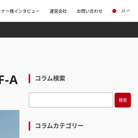
ーナー様インタビュー
運営会社
お問い合わせ
JA
F-A
コラム検索
S
e
a
r
コラムカテゴリー
c