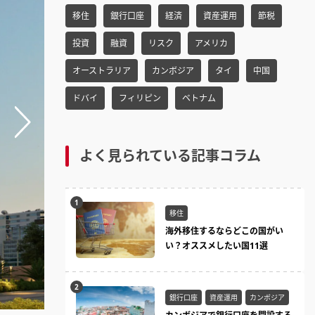
h
移住
銀行口座
経済
資産運用
節税
f
o
投資
融資
リスク
アメリカ
r:
オーストラリア
カンボジア
タイ
中国
ドバイ
フィリピン
ベトナム
よく見られている記事コラム
移住
海外移住するならどこの国がい
い？オススメしたい国11選
銀行口座
資産運用
カンボジア