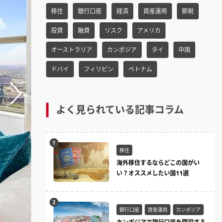
h
移住
銀行口座
経済
資産運用
節税
f
o
投資
融資
リスク
アメリカ
r:
オーストラリア
カンボジア
タイ
中国
ドバイ
フィリピン
ベトナム
よく見られている記事コラム
移住
海外移住するならどこの国がい
い？オススメしたい国11選
銀行口座
資産運用
カンボジア