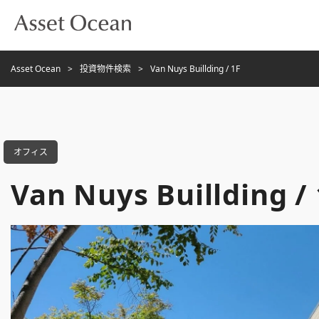
Asset Ocean
投資物件検索
Van Nuys Buillding / 1F
オフィス
Van Nuys Buillding /