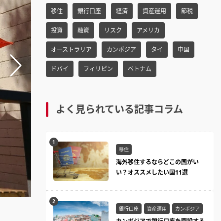
h
移住
銀行口座
経済
資産運用
節税
f
o
投資
融資
リスク
アメリカ
r:
オーストラリア
カンボジア
タイ
中国
ドバイ
フィリピン
ベトナム
よく見られている記事コラム
移住
海外移住するならどこの国がい
い？オススメしたい国11選
銀行口座
資産運用
カンボジア