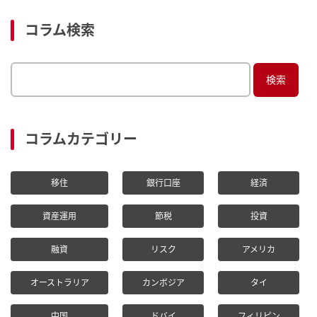
コラム検索
S
e
a
r
コラムカテゴリー
c
h
移住
銀行口座
経済
f
o
資産運用
節税
投資
r:
融資
リスク
アメリカ
オーストラリア
カンボジア
タイ
中国
ドバイ
フィリピン