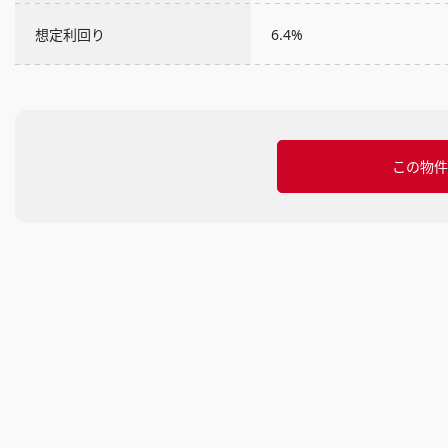
想定利回り
6.4%
この物件