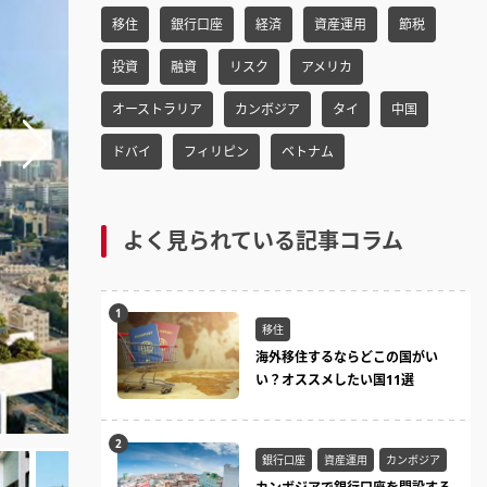
h
移住
銀行口座
経済
資産運用
節税
f
o
投資
融資
リスク
アメリカ
r:
オーストラリア
カンボジア
タイ
中国
ドバイ
フィリピン
ベトナム
よく見られている記事コラム
移住
海外移住するならどこの国がい
い？オススメしたい国11選
銀行口座
資産運用
カンボジア