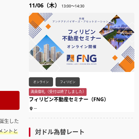
11/06（木）
13:00～14:30
オンライン
フィリピン
満員御礼（受付は終了しました）
フィリピン不動産セミナー（FNG）
ー
誕生した
メントと
対ドル為替レート