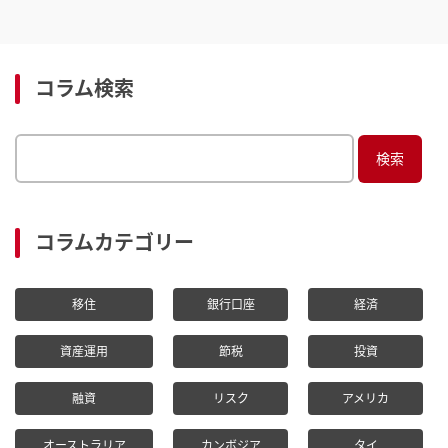
コラム検索
S
e
a
r
コラムカテゴリー
c
h
移住
銀行口座
経済
f
o
資産運用
節税
投資
r:
融資
リスク
アメリカ
オーストラリア
カンボジア
タイ