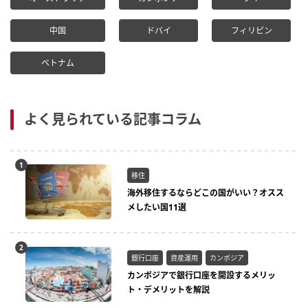
中国
ドバイ
フィリピン
ベトナム
よく見られている記事コラム
移住
海外移住するならどこの国がいい？オスス
メしたい国11選
銀行口座
資産運用
カンボジア
カンボジアで銀行口座を開設するメリッ
ト・デメリットを解説