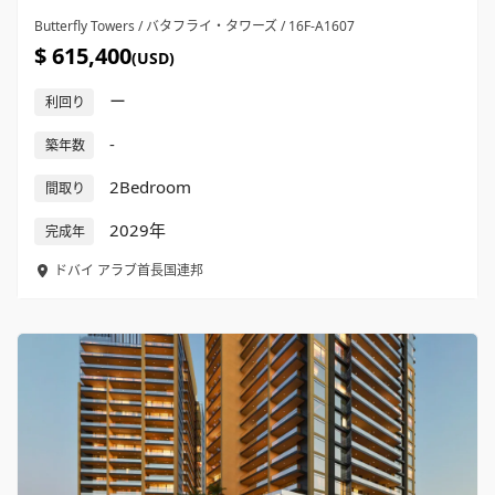
Butterfly Towers / バタフライ・タワーズ / 16F-A1607
$ 615,400
(USD)
ー
利回り
-
築年数
2Bedroom
間取り
2029年
完成年
ドバイ
アラブ首長国連邦