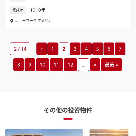
1910年
完成年
ニューヨーク
アメリカ
2 / 14
«
1
2
3
4
5
6
7
8
9
10
11
12
...
»
最後 »
その他の投資物件