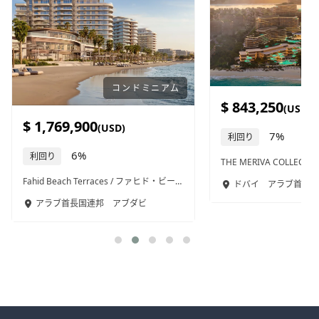
アパートホテル
$ 843,250
$ 488,000
(USD)
(USD)
7%
10%
利回り
利回り
THE MERIVA COLLECTION / ザ・メリバ・コレクション / 706
J-Tower 3 / Jタワー3 / 66
ドバイ
アラブ首長国連邦
プノンペン
カンボ