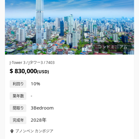
コンドミニアム
J-Tower 3 / Jタワー3 / 7403
$ 830,000
(USD)
10%
利回り
-
築年数
3Bedroom
間取り
2028年
完成年
プノンペン
カンボジア