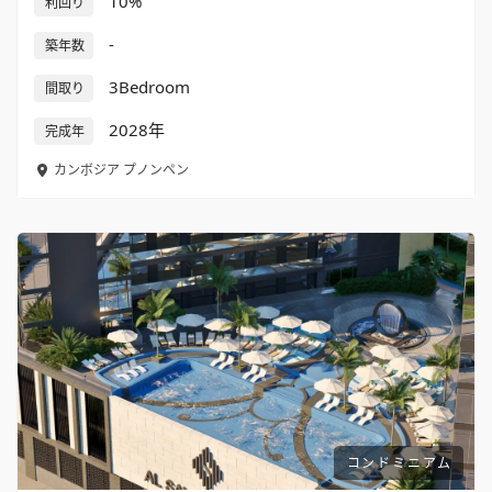
10%
利回り
-
築年数
3Bedroom
間取り
2028年
完成年
カンボジア
プノンペン
コンドミニアム