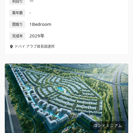
ー
利回り
-
築年数
1Bedroom
間取り
2029年
完成年
ドバイ
アラブ首長国連邦
コンドミニアム