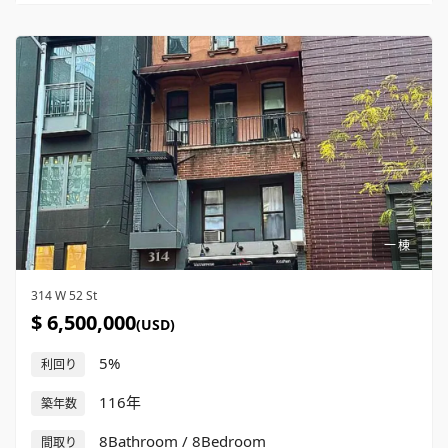
一棟
314 W 52 St
$ 6,500,000
(USD)
5%
利回り
116年
築年数
8Bathroom / 8Bedroom
間取り