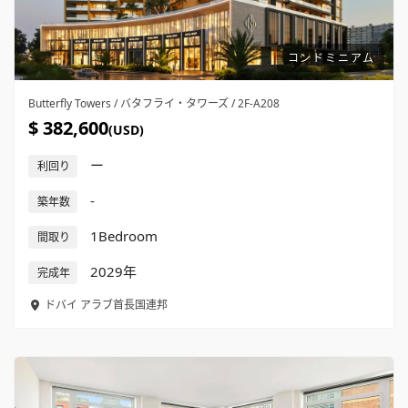
コンドミニアム
Butterfly Towers / バタフライ・タワーズ / 2F-A208
$ 382,600
(USD)
ー
利回り
-
築年数
1Bedroom
間取り
2029年
完成年
ドバイ
アラブ首長国連邦