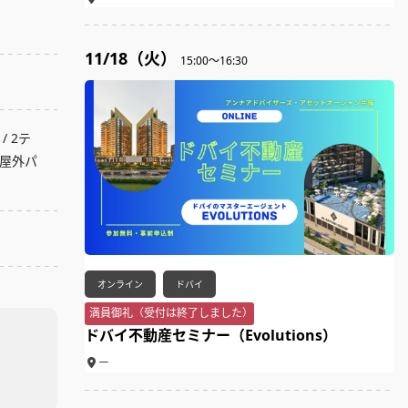
11/18（火）
15:00～16:30
/ 2テ
 屋外パ
オンライン
ドバイ
満員御礼（受付は終了しました）
ドバイ不動産セミナー（Evolutions）
ー