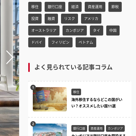
h
移住
銀行口座
経済
資産運用
節税
f
o
投資
融資
リスク
アメリカ
r:
オーストラリア
カンボジア
タイ
中国
ドバイ
フィリピン
ベトナム
よく見られている記事コラム
移住
海外移住するならどこの国がい
い？オススメしたい国11選
銀行口座
資産運用
カンボジア