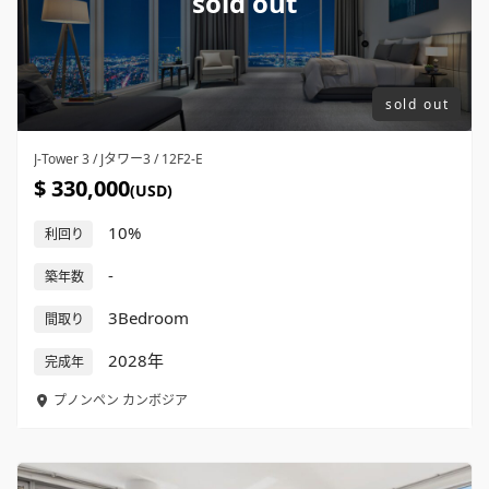
sold out
sold out
J-Tower 3 / Jタワー3 / 12F2-E
$ 330,000
(USD)
10%
利回り
-
築年数
3Bedroom
間取り
2028年
完成年
プノンペン
カンボジア