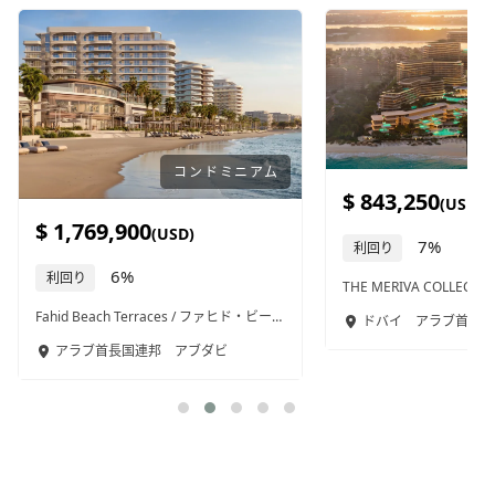
アパートホテル
$ 843,250
$ 488,000
(USD)
(USD)
7%
10%
利回り
利回り
THE MERIVA COLLECTION / ザ・メリバ・コレクション / 706
J-Tower 3 / Jタワー3 / 66
ドバイ
アラブ首長国連邦
プノンペン
カンボ