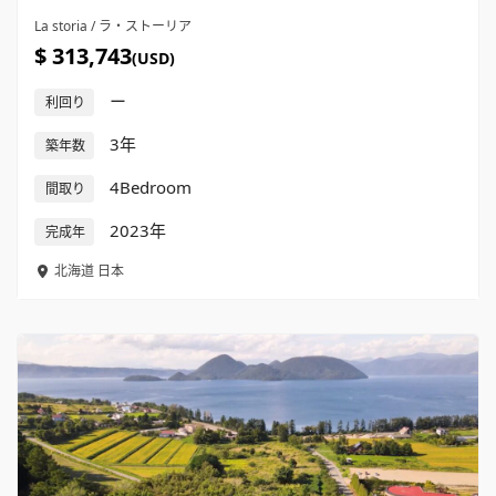
La storia / ラ・ストーリア
$ 313,743
(USD)
ー
利回り
3年
築年数
4Bedroom
間取り
2023年
完成年
北海道
日本