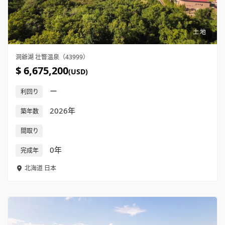
土地
洞爺湖 壮瞥温泉（43999）
$ 6,675,200
(USD)
ー
利回り
2026年
築年数
間取り
0年
完成年
北海道
日本