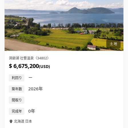
土地
洞爺湖 壮瞥温泉（34802）
$ 6,675,200
(USD)
ー
利回り
2026年
築年数
間取り
0年
完成年
北海道
日本