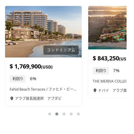
アパートホテル
$ 843,250
$ 488,000
(USD)
(USD)
7%
10%
利回り
利回り
THE MERIVA COLLECTION / ザ・メリバ・コレクション / 706
J-Tower 3 / Jタワー3 / 66
ドバイ
アラブ首長国連邦
プノンペン
カンボ